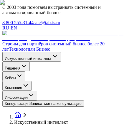
С 2003 года помогаем выстраивать системный и
автоматизированный бизнес
8 800 555-31-44
sale@tab-is.ru
RU
·
EN
Строим для партнёров системный бизнес более 20
лет
Технология
и Бизнес
Искусственный интеллект
Решения
Кейсы
Компания
Информация
Консультация
Записаться на консультацию
Искусственный интеллект