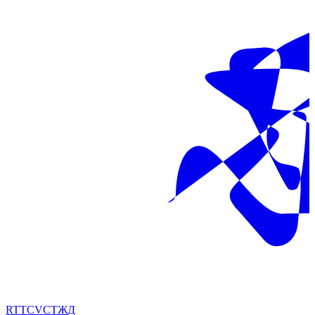
RT
TC
VC
ТЖ
Д