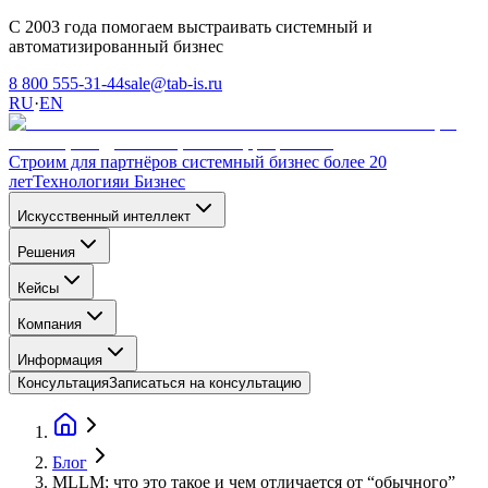
С 2003 года помогаем выстраивать системный и
автоматизированный бизнес
8 800 555-31-44
sale@tab-is.ru
RU
·
EN
Строим для партнёров системный бизнес более 20
лет
Технология
и Бизнес
Искусственный интеллект
Решения
Кейсы
Компания
Информация
Консультация
Записаться на консультацию
Блог
MLLM: что это такое и чем отличается от “обычного”