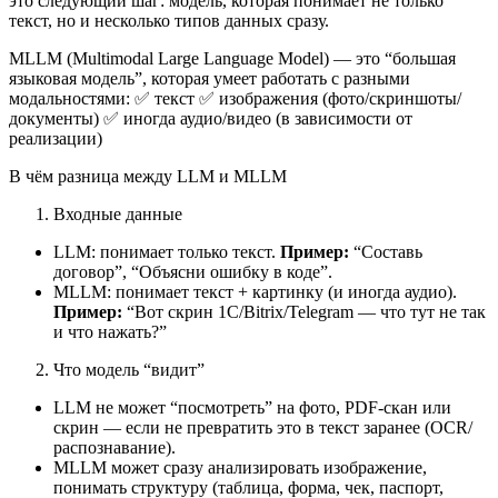
это следующий шаг: модель, которая понимает не только
текст, но и несколько типов данных сразу.
MLLM (Multimodal Large Language Model) — это “большая
языковая модель”, которая умеет работать с разными
модальностями: ✅ текст ✅ изображения (фото/скриншоты/
документы) ✅ иногда аудио/видео (в зависимости от
реализации)
В чём разница между LLM и MLLM
Входные данные
LLM: понимает только текст.
Пример:
“Составь
договор”, “Объясни ошибку в коде”.
MLLM: понимает текст + картинку (и иногда аудио).
Пример:
“Вот скрин 1С/Bitrix/Telegram — что тут не так
и что нажать?”
Что модель “видит”
LLM не может “посмотреть” на фото, PDF-скан или
скрин — если не превратить это в текст заранее (OCR/
распознавание).
MLLM может сразу анализировать изображение,
понимать структуру (таблица, форма, чек, паспорт,