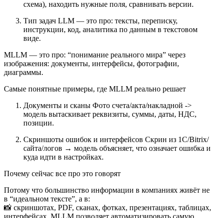
схема), находить нужные поля, сравнивать версии.
Тип задач LLM — это про: тексты, переписку,
инструкции, код, аналитика по данным в текстовом
виде.
MLLM — это про: “понимание реального мира” через
изображения: документы, интерфейсы, фотографии,
диаграммы.
Самые понятные примеры, где MLLM реально решает
Документы и сканы Фото счета/акта/накладной ->
модель вытаскивает реквизиты, суммы, даты, НДС,
позиции.
Скриншоты ошибок и интерфейсов Скрин из 1С/Bitrix/
сайта/логов → модель объясняет, что означает ошибка и
куда идти в настройках.
Почему сейчас все про это говорят
Потому что большинство информации в компаниях живёт не
в “идеальном тексте”, а в:
📸 скриншотах, PDF, сканах, фотках, презентациях, таблицах,
интерфейсах. MLLM позволяет автоматизировать самую