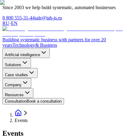
Since 2003 we help build systematic, automated businesses
8 800 555-31-44
sale@tab-is.ru
RU
·
EN
Building systematic business with partners for over 20
years
Technology
& Business
Artificial intelligence
Solutions
Case studies
Company
Resources
Consultation
Book a consultation
Events
Events