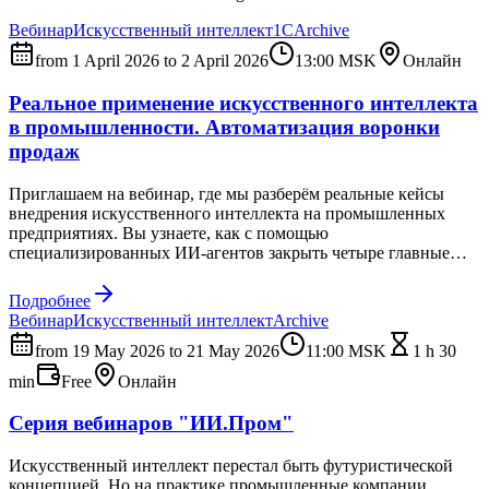
Вебинар
Искусственный интеллект
1С
Archive
from 1 April 2026 to 2 April 2026
13:00
MSK
Онлайн
Реальное применение искусственного интеллекта
в промышленности. Автоматизация воронки
продаж
Приглашаем на вебинар, где мы разберём реальные кейсы
внедрения искусственного интеллекта на промышленных
предприятиях. Вы узнаете, как с помощью
специализированных ИИ-агентов закрыть четыре главные
боли производства: - потерю заявок на входе -
некачественную работу менеджеров - долгий расчёт
Подробнее
себестоимости - юридическую рутину. Никакой теории —
Вебинар
Искусственный интеллект
Archive
только работающие решения, которые уже сократили время
техподготовки с 6–8 часов до 15–20 минут на реальных
from 19 May 2026 to 21 May 2026
11:00
MSK
1 h 30
заводах.
min
Free
Онлайн
Серия вебинаров "ИИ.Пром"
Искусственный интеллект перестал быть футуристической
концепцией. Но на практике промышленные компании