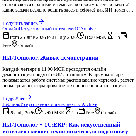
сталкиваются с одними и теми же вопросами: с чего начать?
какие задачи реально решить здесь и сейчас? как ИИ помогает
продавать, производить и управлять? За три дня мы разберём
три ключевые роли, где ИИ уже даёт измеримый результат:
Получить запись
РОП (руководитель отдела продаж), Технолог и Бэк-офис. Без
Онлайн
Искусственный интеллект
1С
Archive
теории «ради галочки» — только наш практический опыт и
живые кейсы.
from 25 June 2026 to 31 July 2026
11:00
MSK
1 h
Free
Онлайн
ИИ-Технолог. Живые демонстрации
Каждый четверг в 11:00 МСК проводится онлайн-
демонстрация продукта «ИИ-Технолог». В прямом эфире
показывается работа системы: распознавание чертежей, расчёт
норм времени, формирование техпроцессов и интеграция с
ERP. Темы сессий предварительные и корректируются по
запросам участников. Ссылки на подключение публикуются в
Подробнее
соцсетях компании.
Вебинар
Искусственный интеллект
1С
Archive
28 July 2026
12:00
MSK
1 h
Free
Онлайн
ИИ-Технолог + 1С:ERP: Как искусственный
интеллект меняет технологическую подготовку