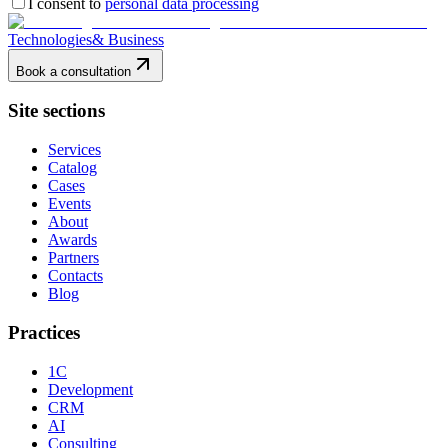
I consent to
personal data processing
Technologies
& Business
Book a consultation
Site sections
Services
Catalog
Cases
Events
About
Awards
Partners
Contacts
Blog
Practices
1C
Development
CRM
AI
Consulting